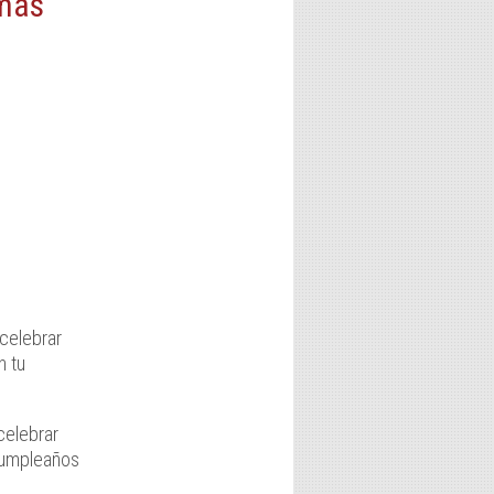
 más
celebrar
n tu
celebrar
cumpleaños