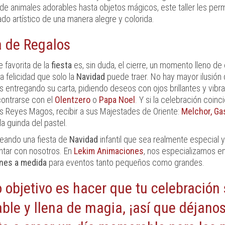
de animales adorables hasta objetos mágicos, este taller les perm
ado artístico de una manera alegre y colorida.
a de Regalos
e favorita de la
fiesta
es, sin duda, el cierre, un momento lleno d
a felicidad que solo la
Navidad
puede traer. No hay mayor ilusión 
os entregando su carta, pidiendo deseos con ojos brillantes y vib
ncontrarse con el
Olentzero
o
Papa Noel
. Y si la celebración coinc
os Reyes Magos, recibir a sus Majestades de Oriente:
Melchor, Ga
 la guinda del pastel.
neando una fiesta de
Navidad
infantil que sea realmente especial y
ntar con nosotros. En
Lekim Animaciones
, nos especializamos en
nes a medida
para eventos tanto pequeños como grandes.
 objetivo es hacer que tu celebración
able y llena de magia, ¡así que déjano