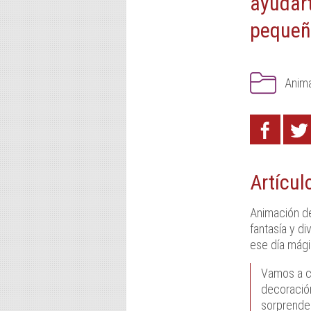
ayudart
pequeño
Anim
Artícul
Animación d
fantasía y di
ese día mág
Vamos a c
decoració
sorprenden