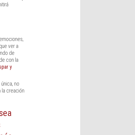
itirá
e emociones,
que ver a
rando de
ide con la
spar y
 única, no
 la creación
 sea
s