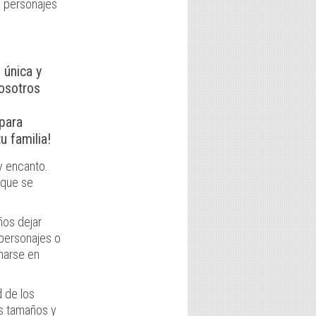
e personajes
 única y
nosotros
para
u familia!
y encanto.
 que se
ños dejar
 personajes o
rmarse en
d de los
os tamaños y