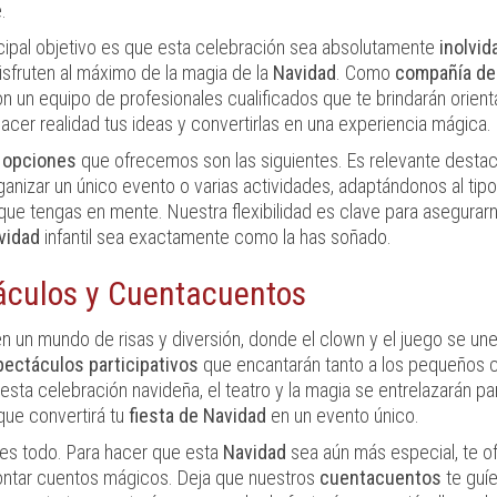
.
cipal objetivo es que esta celebración sea absolutamente
inolvid
disfruten al máximo de la magia de la
Navidad
. Como
compañía de
 un equipo de profesionales cualificados que te brindarán orient
acer realidad tus ideas y convertirlas en una experiencia mágica.
s
opciones
que ofrecemos son las siguientes. Es relevante desta
nizar un único evento o varias actividades, adaptándonos al tip
que tengas en mente. Nuestra flexibilidad es clave para asegurar
vidad
infantil sea exactamente como la has soñado.
áculos y Cuentacuentos
 un mundo de risas y diversión, donde el clown y el juego se un
ectáculos participativos
que encantarán tanto a los pequeños 
esta celebración navideña, el teatro y la magia se entrelazarán pa
que convertirá tu
fiesta de Navidad
en un evento único.
es todo. Para hacer que esta
Navidad
sea aún más especial, te o
ontar cuentos mágicos. Deja que nuestros
cuentacuentos
te guíe