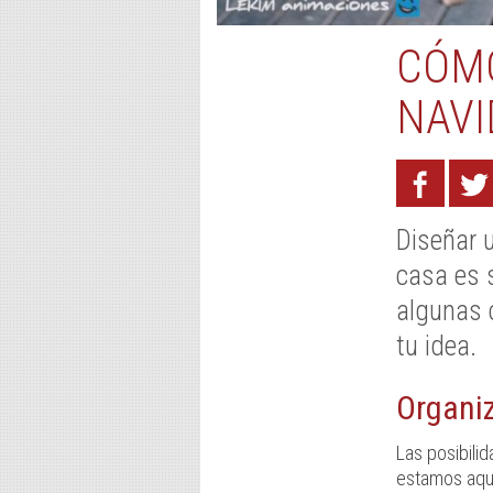
CÓMO
NAVI
Diseñar
casa es 
algunas 
tu idea.
Organiz
Las posibili
estamos aquí