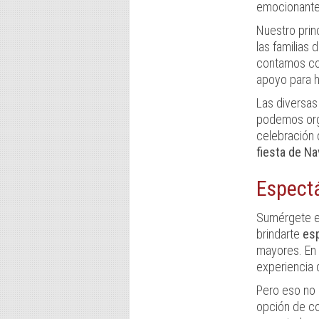
emocionante
Nuestro prin
las familias 
contamos con
apoyo para h
Las diversa
podemos orga
celebración 
fiesta de Na
Espect
Sumérgete en
brindarte
esp
mayores. En 
experiencia 
Pero eso no 
opción de c