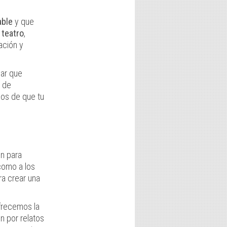
able
y que
 teatro
,
ación y
car que
o de
nos de que tu
en para
como a los
ra crear una
frecemos la
n por relatos