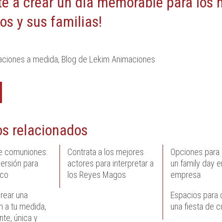
e a crear un día memorable para los
s y sus familias!
aciones a medida
,
Blog de Lekim Animaciones
os relacionados
e comuniones:
Contrata a los mejores
Opciones para 
versión para
actores para interpretar a
un family day e
ico
los Reyes Magos
empresa
rear una
Espacios para 
n a tu medida,
una fiesta de 
te, única y