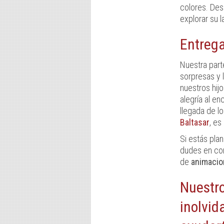
colores. Des
explorar su l
Entreg
Nuestra part
sorpresas y l
nuestros hij
alegría al e
llegada de l
Baltasar
, es
Si estás pla
dudes en co
de
animacio
Nuestro
inolvid