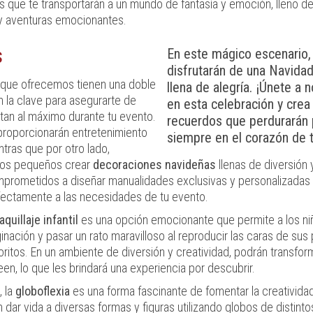
 que te transportarán a un mundo de fantasía y emoción, lleno d
y aventuras emocionantes.
s
En este mágico escenario,
disfrutarán de una Navidad
que ofrecemos tienen una doble
llena de alegría. ¡Únete a 
n la clave para asegurarte de
en esta celebración y crea
rtan al máximo durante tu evento.
recuerdos que perdurarán 
 proporcionarán entretenimiento
siempre en el corazón de t
entras que por otro lado,
 los pequeños crear
decoraciones navideñas
llenas de diversión 
prometidos a diseñar manualidades exclusivas y personalizadas
ectamente a las necesidades de tu evento.
quillaje infantil
es una opción emocionante que permite a los ni
ginación y pasar un rato maravilloso al reproducir las caras de sus
oritos. En un ambiente de diversión y creatividad, podrán transfo
en, lo que les brindará una experiencia por descubrir.
, la
globoflexia
es una forma fascinante de fomentar la creativida
n dar vida a diversas formas y figuras utilizando globos de distint