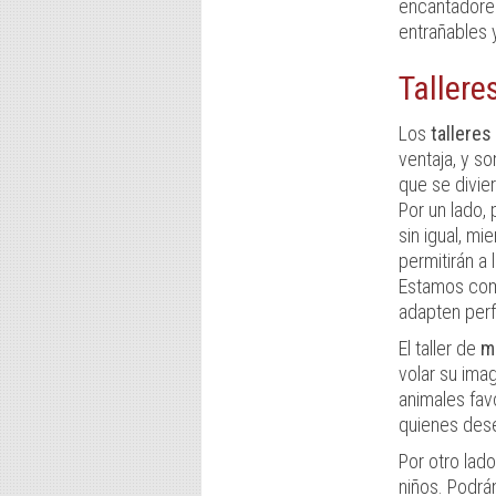
encantadores
entrañables 
Tallere
Los
talleres
ventaja, y so
que se divie
Por un lado,
sin igual, mi
permitirán a
Estamos com
adapten perf
El taller de
ma
volar su ima
animales fav
quienes dese
Por otro lado
niños. Podrá