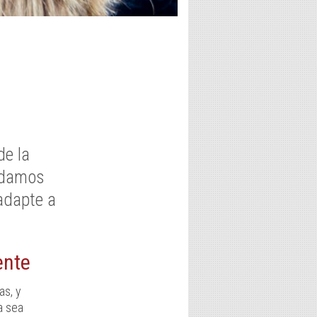
e la
e damos
adapte a
ente
as, y
a sea