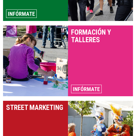
INFÓRMATE
FORMACIÓN Y
TALLERES
INFÓRMATE
STREET MARKETING