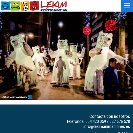
☰
Contacta con nosotros
Teléfonos:
604 420 059
/
627 676 528
info@lekimanimaciones.es